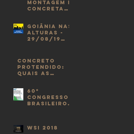
montagem e
concretag
em de uma
laje
Goiânia nas
maciça
alturas -
protendida
29/08/19
(Evento
ABECE)
CONCRETO
PROTENDIDO:
QUAIS AS
VANTAGENS E
DESVANTAGENS
60º
DO USO?
Congresso
Brasileiro
do
Concreto
WSI 2018