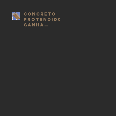
um
edifício?
Concreto
protendido
ganha
reconhecim
ento
sustentáve
l