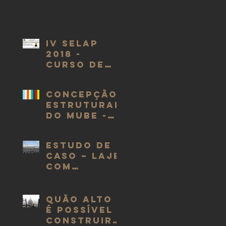
IV SELAP
2018 -
CURSO DE
PROJETO DE
EDIFÍCIOS
Concepção
ALTOS -
estrutural
PROF.
do MuBE -
OSCAR
Museu
RAMIREZ
Brasileiro
ESTUDO DE
da
CASO – LAJE
Escultura -
COM
Eng. Mario
PROTENSÃO:
Franco
MACIÇA OU
NERVURADA?
Quão alto
é possível
construir