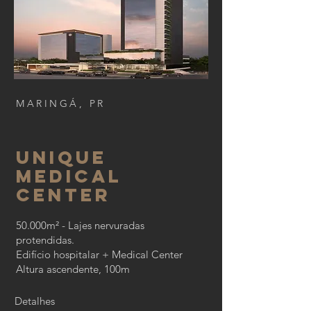
MARINGÁ, PR
UNIQUE
MEDICAL
CENTER
50.000m² - Lajes nervuradas
protendidas.
Edifício hospitalar + Medical Center
Altura ascendente, 100m
Detalhes