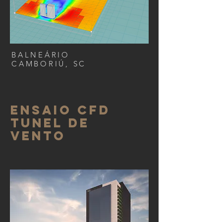
BALNEÁRIO
CAMBORIÚ, SC
ensaio cfd
tunel de
vento